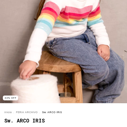
44
%
OFF
Inicio
.
FERIA ARCHIVO
.
Sw. ARCO IRIS
Sw. ARCO IRIS