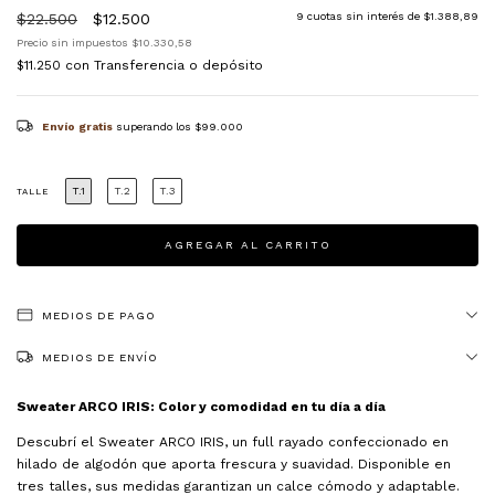
$22.500
$12.500
9
cuotas sin interés de
$1.388,89
Precio sin impuestos
$10.330,58
$11.250
con
Transferencia o depósito
Envío gratis
superando los
$99.000
T.1
T.2
T.3
TALLE
MEDIOS DE PAGO
MEDIOS DE ENVÍO
Sweater ARCO IRIS: Color y comodidad en tu día a día
Descubrí el Sweater ARCO IRIS, un full rayado confeccionado en
hilado de algodón que aporta frescura y suavidad. Disponible en
tres talles, sus medidas garantizan un calce cómodo y adaptable.