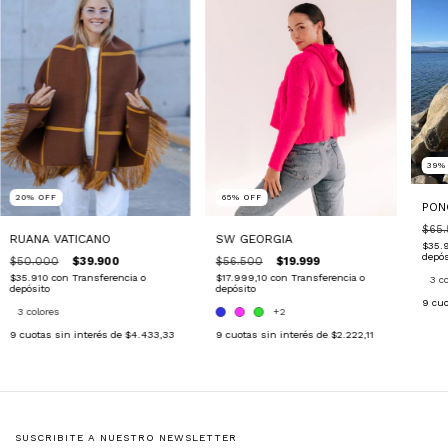
39
65
%
OFF
20
%
OFF
PON
$65
SW GEORGIA
RUANA VATICANO
$35.
depós
$56.500
$19.999
$50.000
$39.900
$17.999,10
con
Transferencia o
$35.910
con
Transferencia o
3 c
depósito
depósito
9
cuo
+2
3 colores
9
cuotas sin interés de
$2.222,11
9
cuotas sin interés de
$4.433,33
SUSCRIBITE A NUESTRO NEWSLETTER