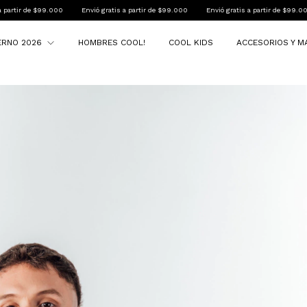
0
Envió gratis a partir de $99.000
Envió gratis a partir de $99.000
Envió grati
IERNO 2026
HOMBRES COOL!
COOL KIDS
ACCESORIOS Y M