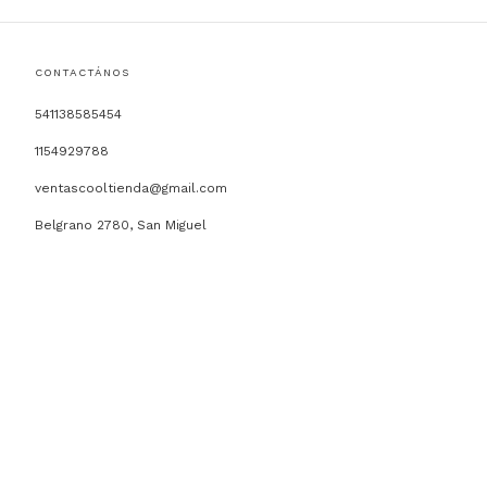
CONTACTÁNOS
541138585454
1154929788
ventascooltienda@gmail.com
Belgrano 2780, San Miguel