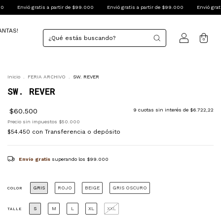
s a partir de $99.000
Envió gratis a partir de $99.000
Envió gratis a partir de $99
ANTAS!
0
Inicio
.
FERIA ARCHIVO
.
SW. REVER
SW. REVER
$60.500
9
cuotas sin interés de
$6.722,22
Precio sin impuestos
$50.000
$54.450
con
Transferencia o depósito
Envío gratis
superando los
$99.000
GRIS
ROJO
BEIGE
GRIS OSCURO
COLOR
S
M
L
XL
XXL
TALLE