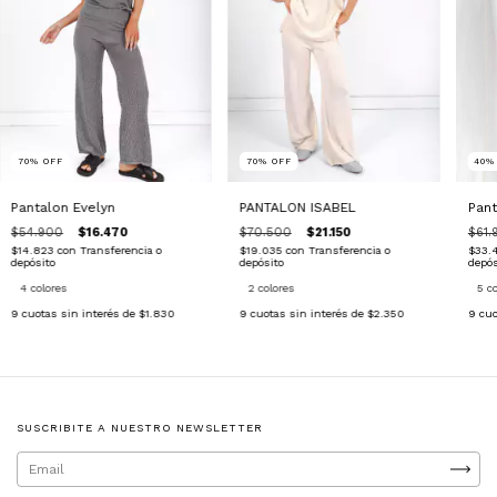
40
70
%
OFF
70
%
OFF
Pant
Pantalon Evelyn
PANTALON ISABEL
$61.
$54.900
$16.470
$70.500
$21.150
$33.
$14.823
con
Transferencia o
$19.035
con
Transferencia o
depós
depósito
depósito
5 c
4 colores
2 colores
9
cuo
9
cuotas sin interés de
$1.830
9
cuotas sin interés de
$2.350
SUSCRIBITE A NUESTRO NEWSLETTER