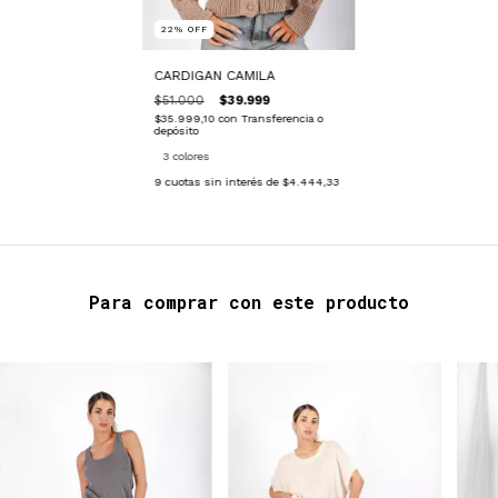
22
%
OFF
CARDIGAN CAMILA
$51.000
$39.999
$35.999,10
con
Transferencia o
depósito
3 colores
9
cuotas sin interés de
$4.444,33
Para comprar con este producto