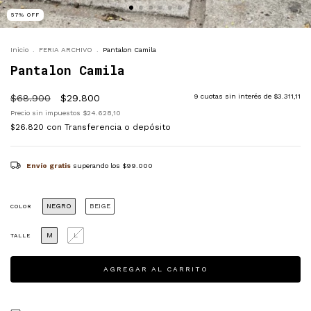
57
%
OFF
Inicio
.
FERIA ARCHIVO
.
Pantalon Camila
Pantalon Camila
$68.900
$29.800
9
cuotas sin interés de
$3.311,11
Precio sin impuestos
$24.628,10
$26.820
con
Transferencia o depósito
Envío gratis
superando los
$99.000
NEGRO
BEIGE
COLOR
M
L
TALLE